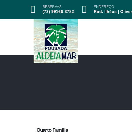
RESERVAS
ENDEREÇO
(73) 99166-3782
Rod. Ilhéus | Olive
Quarto Família