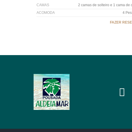
CAMAS
2 camas de solteiro e 1 cama de 
ACOMODA
4 Pes
FAZER RES