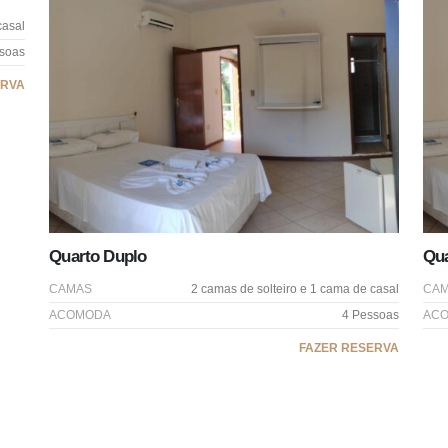
casal
soas
ERVA
Quarto Duplo
Qua
CAMAS
2 camas de solteiro e 1 cama de casal
CA
ACOMODA
4 Pessoas
AC
FAZER RESERVA